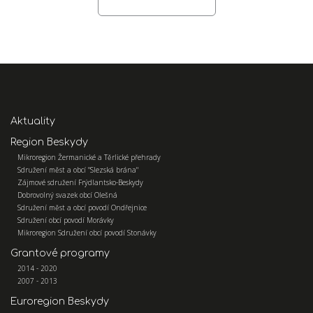
Aktuality
Region Beskydy
Mikroregion Žermanické a Těrlické přehrady
Sdružení měst a obcí "Slezská brána"
Zájmové sdružení Frýdlantsko-Beskydy
Dobrovolný svazek obcí Olešná
Sdružení měst a obcí povodí Ondřejnice
Sdružení obcí povodí Morávky
Mikroregion Sdružení obcí povodí Stonávky
Grantové programy
2014 - 2020
2007 - 2013
Euroregion Beskydy