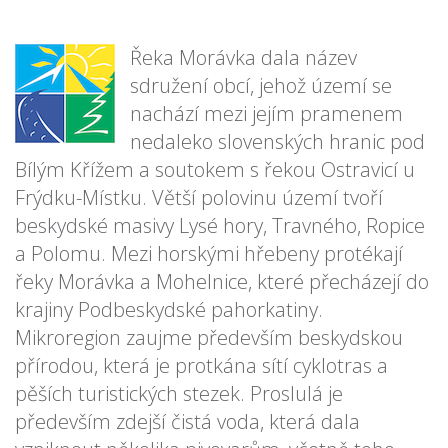
Řeka Morávka dala název
sdružení obcí, jehož území se
nachází mezi jejím pramenem
nedaleko slovenských hranic pod
Bílým Křížem a soutokem s řekou Ostravicí u
Frýdku-Místku. Větší polovinu území tvoří
beskydské masivy Lysé hory, Travného, Ropice
a Polomu. Mezi horskými hřebeny protékají
řeky Morávka a Mohelnice, které přecházejí do
krajiny Podbeskydské pahorkatiny.
Mikroregion zaujme především beskydskou
přírodou, která je protkána sítí cyklotras a
pěších turistických stezek. Proslulá je
především zdejší čistá voda, která dala