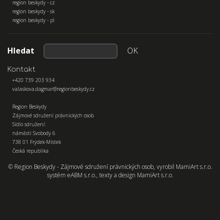
region beskydy - cz
region beskydy - sk
region beskydy - pl
Hledat
OK
Kontakt
+420 739 203 934
valaskova.dagmar@regionbeskydy.cz
Region Beskydy
Zájmové sdružení právnických osob
Sídlo sdružení:
náměstí Svobody 6
738 01 Frýdek-Místek
Česká republika
© Region Beskydy - Zájmové sdružení právnických osob, vyrobil
MamiArt s.r.o.
systém
eABM s.r.o.
, texty a design
MamiArt s.r.o.