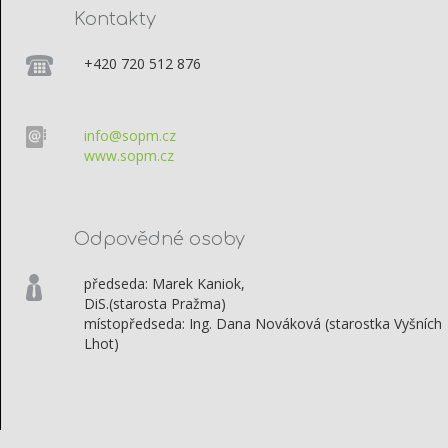
Kontakty
+420 720 512 876
info@sopm.cz
www.sopm.cz
Odpovědné osoby
předseda: Marek Kaniok,
DiS.(starosta Pražma)
místopředseda: Ing. Dana Nováková (starostka Vyšních
Lhot)