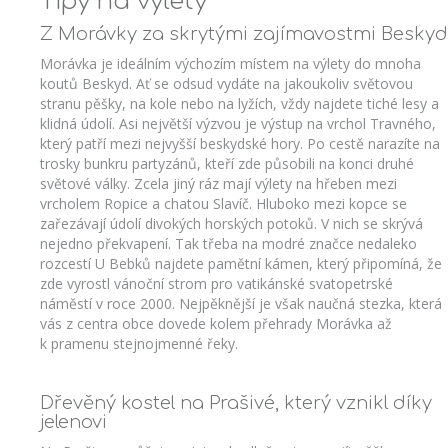
Tipy na výlety
Z Morávky za skrytými zajímavostmi Beskyd
Morávka je ideálním výchozím místem na výlety do mnoha
koutů Beskyd. Ať se odsud vydáte na jakoukoliv světovou
stranu pěšky, na kole nebo na lyžích, vždy najdete tiché lesy a
klidná údolí. Asi největší výzvou je výstup na vrchol Travného,
který patří mezi nejvyšší beskydské hory. Po cestě narazíte na
trosky bunkru partyzánů, kteří zde působili na konci druhé
světové války. Zcela jiný ráz mají výlety na hřeben mezi
vrcholem Ropice a chatou Slavíč. Hluboko mezi kopce se
zařezávají údolí divokých horských potoků. V nich se skrývá
nejedno překvapení. Tak třeba na modré značce nedaleko
rozcestí U Bebků najdete pamětní kámen, který připomíná, že
zde vyrostl vánoční strom pro vatikánské svatopetrské
náměstí v roce 2000. Nejpěknější je však naučná stezka, která
vás z centra obce dovede kolem přehrady Morávka až
k pramenu stejnojmenné řeky.
Dřevěný kostel na Prašivé, který vznikl díky
jelenovi