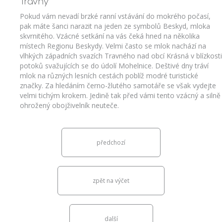
Travný
Pokud vám nevadí brzké ranní vstávání do mokrého počasí,
pak máte šanci narazit na jeden ze symbolů Beskyd, mloka
skvrnitého. Vzácné setkání na vás čeká hned na několika
místech Regionu Beskydy. Velmi často se mlok nachází na
vlhkých západních svazích Travného nad obcí Krásná v blízkosti
potoků svažujících se do údolí Mohelnice. Deštivé dny tráví
mlok na různých lesních cestách poblíž modré turistické
značky. Za hledáním černo-žlutého samotáře se však vydejte
velmi tichým krokem. Jedině tak před vámi tento vzácný a silně
ohrožený obojživelník neuteče.
předchozí
zpět na výčet
další