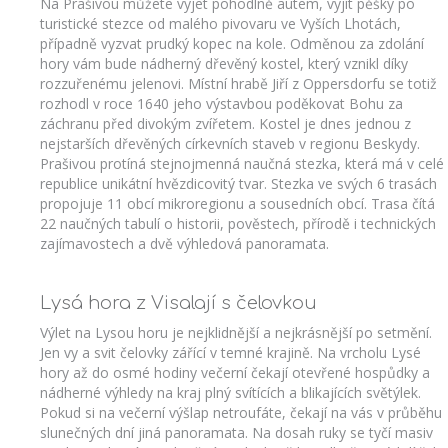
Na Prašivou můžete vyjet pohodlně autem, vyjít pěšky po
turistické stezce od malého pivovaru ve Vyších Lhotách,
případně vyzvat prudký kopec na kole. Odměnou za zdolání
hory vám bude nádherný dřevěný kostel, který vznikl díky
rozzuřenému jelenovi. Místní hrabě Jiří z Oppersdorfu se totiž
rozhodl v roce 1640 jeho výstavbou poděkovat Bohu za
záchranu před divokým zvířetem. Kostel je dnes jednou z
nejstarších dřevěných církevních staveb v regionu Beskydy.
Prašivou protíná stejnojmenná naučná stezka, která má v celé
republice unikátní hvězdicovitý tvar. Stezka ve svých 6 trasách
propojuje 11 obcí mikroregionu a sousedních obcí. Trasa čítá
22 naučných tabulí o historii, pověstech, přírodě i technických
zajímavostech a dvě výhledová panoramata.
Lysá hora z Visalají s čelovkou
Výlet na Lysou horu je nejklidnější a nejkrásnější po setmění.
Jen vy a svit čelovky zářící v temné krajině. Na vrcholu Lysé
hory až do osmé hodiny večerní čekají otevřené hospůdky a
nádherné výhledy na kraj plný svítících a blikajících světýlek.
Pokud si na večerní výšlap netroufáte, čekají na vás v průběhu
slunečných dní jiná panoramata. Na dosah ruky se tyčí masiv