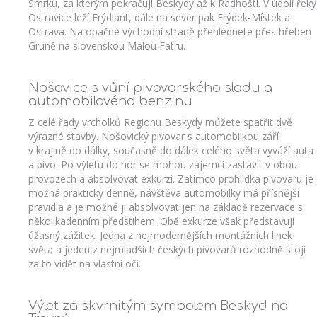
Smrku, za kterým pokračují Beskydy až k Radhošti. V údolí řeky
Ostravice leží Frýdlant, dále na sever pak Frýdek-Místek a
Ostrava. Na opačné východní straně přehlédnete přes hřeben
Gruně na slovenskou Malou Fatru.
Nošovice s vůní pivovarského sladu a
automobilového benzinu
Z celé řady vrcholků Regionu Beskydy můžete spatřit dvě
výrazné stavby. Nošovický pivovar s automobilkou září
v krajině do dálky, současně do dálek celého světa vyváží auta
a pivo. Po výletu do hor se mohou zájemci zastavit v obou
provozech a absolvovat exkurzi. Zatímco prohlídka pivovaru je
možná prakticky denně, návštěva automobilky má přísnější
pravidla a je možné ji absolvovat jen na základě rezervace s
několikadenním předstihem. Obě exkurze však představují
úžasný zážitek. Jedna z nejmodernějších montážních linek
světa a jeden z nejmladších českých pivovarů rozhodně stojí
za to vidět na vlastní oči.
Výlet za skvrnitým symbolem Beskyd na