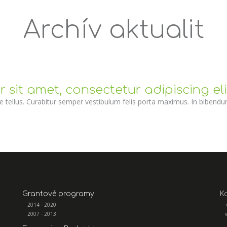
Archív aktualit
sit amet, consectetur adipiscing elit.
que tellus. Curabitur semper vestibulum felis porta maximus. In bibend
Grantové programy
K
2014 - 2020
2007 - 2013