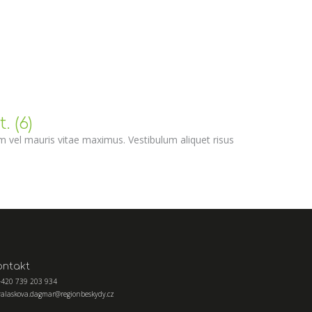
 (6)
um vel mauris vitae maximus. Vestibulum aliquet risus
ontakt
+420 739 203 934
valaskova.dagmar@regionbeskydy.cz