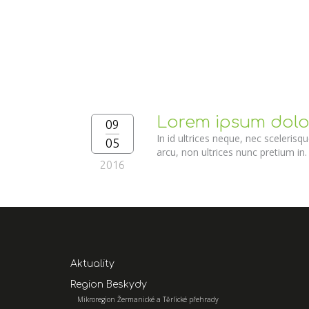
Lorem ipsum dolor 
09
In id ultrices neque, nec sceleris
05
arcu, non ultrices nunc pretium in.
2016
Aktuality
Region Beskydy
Mikroregion Žermanické a Těrlické přehrady