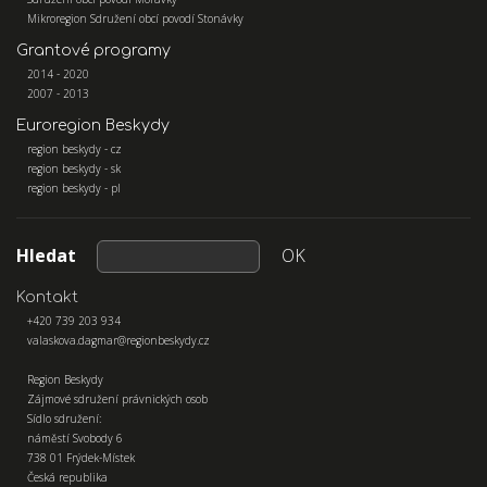
Mikroregion Sdružení obcí povodí Stonávky
Grantové programy
2014 - 2020
2007 - 2013
Euroregion Beskydy
region beskydy - cz
region beskydy - sk
region beskydy - pl
Hledat
OK
Kontakt
+420 739 203 934
valaskova.dagmar@regionbeskydy.cz
Region Beskydy
Zájmové sdružení právnických osob
Sídlo sdružení:
náměstí Svobody 6
738 01 Frýdek-Místek
Česká republika