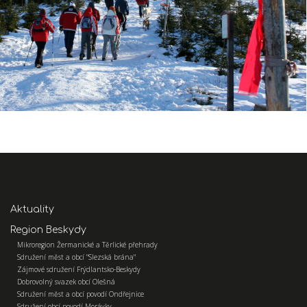
Aktuality
Region Beskydy
Mikroregion Žermanické a Těrlické přehrady
Sdružení měst a obcí "Slezská brána"
Zájmové sdružení Frýdlantsko-Beskydy
Dobrovolný svazek obcí Olešná
Sdružení měst a obcí povodí Ondřejnice
Sdružení obcí povodí Morávky