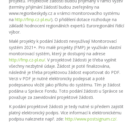
projektů. Projektové žádosti budou přijímány v rámci výzev
(termíny přijímání žádostí budou zveřejněny na
www.regionbeskydy.cz a v rámci monitorovacího systému
na
http://fmp.cz-pl.eu/
). O přidělení dotace rozhoduje na
základě hodnocení regionálních expertů Euroregionální řídící
výbor.
Malé projekty k podání žádosti nevyužívají Monitorovací
systém 2021+. Pro malé projekty (FMP) je využíván vlastní
monitorovací systém, který je dostupný na adrese
http://fmp.cz-pl.eu/.
V projektové žádosti je třeba vyplnit
všechny nezbytné údaje. Žádost je poté finalizována,
následně je třeba projektovou žádost exportovat do PDF.
Verzi v PDF je nutné elektronicky podepsat a poté
podepsanou vložit jako přílohu do systému. Tím je žádost
podána u Správce Fondu. Toto podání žádosti u Správce se
považuje za zaevidování projektové žádosti.
K podání projektové žádosti je tedy nutné si předem zajistit
platný elektronický podpis. Více informací k elektronickému
podpisu naleznete např. zde:
http://www.postsignum.cz/.