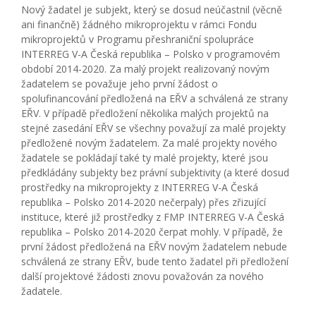
Nový žadatel je subjekt, který se dosud neúčastnil (věcně
ani finančně) žádného mikroprojektu v rámci Fondu
mikroprojektů v Programu přeshraniční spolupráce
INTERREG V-A Česká republika – Polsko v programovém
období 2014-2020. Za malý projekt realizovaný novým
žadatelem se považuje jeho první žádost o
spolufinancování předložená na EŘV a schválená ze strany
EŘV. V případě předložení několika malých projektů na
stejné zasedání EŘV se všechny považují za malé projekty
předložené novým žadatelem. Za malé projekty nového
žadatele se pokládají také ty malé projekty, které jsou
předkládány subjekty bez právní subjektivity (a které dosud
prostředky na mikroprojekty z INTERREG V-A Česká
republika – Polsko 2014-2020 nečerpaly) přes zřizující
instituce, které již prostředky z FMP INTERREG V-A Česká
republika – Polsko 2014-2020 čerpat mohly. V případě, že
první žádost předložená na EŘV novým žadatelem nebude
schválená ze strany EŘV, bude tento žadatel při předložení
další projektové žádosti znovu považován za nového
žadatele.