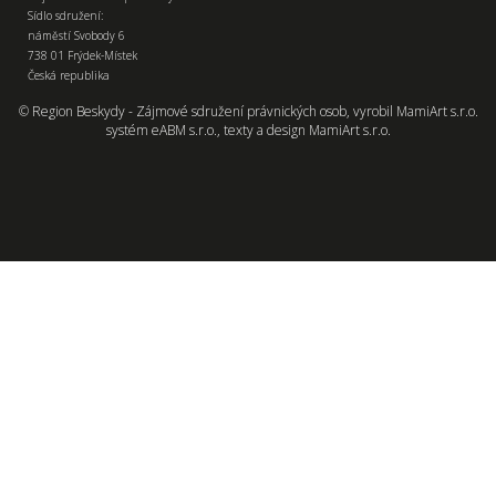
Sídlo sdružení:
náměstí Svobody 6
738 01 Frýdek-Místek
Česká republika
© Region Beskydy - Zájmové sdružení právnických osob, vyrobil
MamiArt s.r.o.
systém
eABM s.r.o.
, texty a design
MamiArt s.r.o.