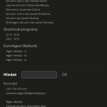
Sdružení měst a obcí "Slezská brána"
Zájmové sdružení Frýdlantsko-Beskydy
Dobrovolný svazek obcí Olešná
Sdružení měst a obcí povodí Ondřejnice
Sdružení obcí povodí Morávky
Mikroregion Sdružení obcí povodí Stonávky
Grantové programy
2014 - 2020
2007 - 2013
Euroregion Beskydy
region beskydy - cz
region beskydy - sk
region beskydy - pl
Hledat
OK
Kontakt
+420 739 203 934
valaskova.dagmar@regionbeskydy.cz
Region Beskydy
Zájmové sdružení právnických osob