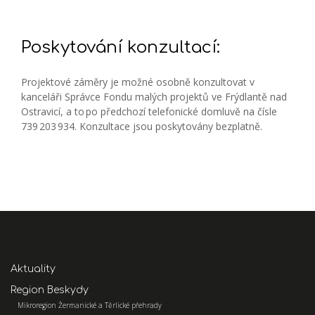
Poskytování konzultací:
Projektové záměry je možné osobně konzultovat v
kanceláři Správce Fondu malých projektů ve Frýdlantě nad
Ostravicí, a to po předchozí telefonické domluvě na čísle
739 203 934. Konzultace jsou poskytovány bezplatně.
Aktuality
Region Beskydy
Mikroregion Žermanické a Těrlické přehrady