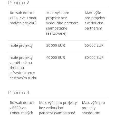
Priorita 2
Rozsah dotace
Max. výše pro
Max. výše
z EFRR ve Fondu
projekty bez
pro projekty
malých projektů
vedoucího partnera
s vedoucím
(samostatně
partnerem
realizované)
malé projekty
30 000 EUR
60 000 EUR
malé projekty
40 000 EUR
80 000 EUR
zaměřené na
drobnou
infrastrukturu v
cestovním ruchu
Priorita 4
Rozsah dotace
Max. výše pro projekty
Max. výše pro
z EFRR ve
bez vedoucího
projekty
Fondu malých
partnera (samostatně
s vedoucím