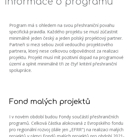
Informace o programu
Program má s ohledem na svou přeshraniční povahu
specifická pravidla. Každého projektu se musí zúčastnit
minimálně jeden český a jeden polský projektový partner.
Partneři si mezi sebou zvolí vedoucího projektového
partnera, který nese celkovou odpovědnost za realizaci
projektu. Projekt musí mít pozitivní dopad na programové
území a splnit minimálně tři ze čtyř kritérií přeshraniční
spolupráce.
Fond malých projektů
I v novém období budou Fondy součástí přeshraničních
programů. Celková částka alokovaná z Evropského fondu
pro regionální rozvoj (dále jen „EFRR") na realizaci malých
projektů v rámci Fondů malých projektů pro období 2021-