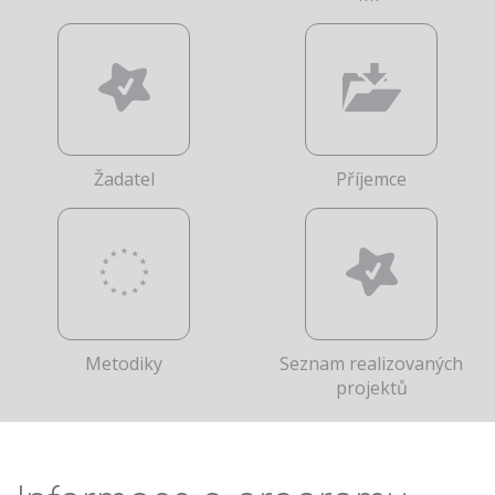
Žadatel
Příjemce
Metodiky
Seznam realizovaných
projektů