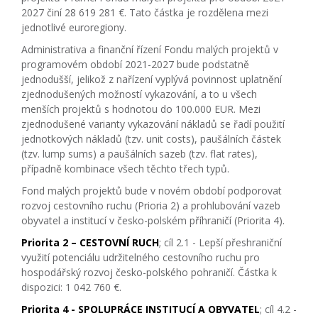
2027 činí 28 619 281 €. Tato částka je rozdělena mezi
jednotlivé euroregiony.
Administrativa a finanční řízení Fondu malých projektů v
programovém období 2021-2027 bude podstatně
jednodušší, jelikož z nařízení vyplývá povinnost uplatnění
zjednodušených možností vykazování, a to u všech
menších projektů s hodnotou do 100.000 EUR. Mezi
zjednodušené varianty vykazování nákladů se řadí použití
jednotkových nákladů (tzv. unit costs), paušálních částek
(tzv. lump sums) a paušálních sazeb (tzv. flat rates),
případně kombinace všech těchto třech typů.
Fond malých projektů bude v novém období podporovat
rozvoj cestovního ruchu (Prioria 2) a prohlubování vazeb
obyvatel a institucí v česko-polském příhraničí (Priorita 4).
Priorita 2 – CESTOVNÍ RUCH
; cíl 2.1 - Lepší přeshraniční
využití potenciálu udržitelného cestovního ruchu pro
hospodářský rozvoj česko-polského pohraničí. Částka k
dispozici: 1 042 760 €.
Priorita 4 - SPOLUPRÁCE INSTITUCÍ A OBYVATEL
; cíl 4.2 -