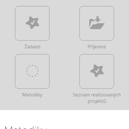
Žadatel
Příjemce
Metodiky
Seznam realizovaných
projektů