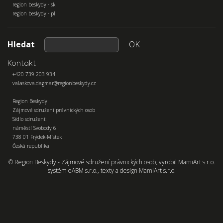
region beskydy - sk
region beskydy - pl
Hledat
OK
Kontakt
+420 739 203 934
valaskova.dagmar@regionbeskydy.cz
Region Beskydy
Zájmové sdružení právnických osob
Sídlo sdružení:
náměstí Svobody 6
738 01 Frýdek-Místek
Česká republika
© Region Beskydy - Zájmové sdružení právnických osob, vyrobil
MamiArt s.r.o.
systém
eABM s.r.o.
, texty a design
MamiArt s.r.o.