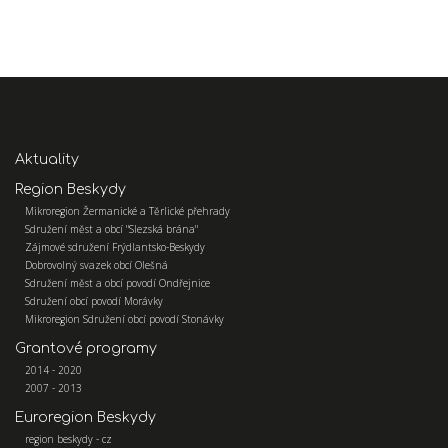
Aktuality
Region Beskydy
Mikroregion Žermanické a Těrlické přehrady
Sdružení měst a obcí "Slezská brána"
Zájmové sdružení Frýdlantsko-Beskydy
Dobrovolný svazek obcí Olešná
Sdružení měst a obcí povodí Ondřejnice
Sdružení obcí povodí Morávky
Mikroregion Sdružení obcí povodí Stonávky
Grantové programy
2014 - 2020
2007 - 2013
Euroregion Beskydy
region beskydy - cz