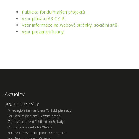
Publicita fondu malých projektů
Vzor plakátu A3 CZ-PL
Vzor informace na webové stránky, sociální sítě
Vzor prezenční listiny
Aktuality
Region Beskydy
Mikroregion Žermanické a Těrlické přehrady
Sdružení měst a obcí "Slezská brána"
Zájmové sdružení Frýdlantsko-Beskydy
Dobrovolný svazek obcí Olešná
Sdružení měst a obcí povodí Ondřejnice
Sdružení obcí povodí Morávky