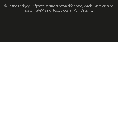
© Region Beskydy - Zájmové sdružení právnických osob, vyrobil
MamiArt s.r.o.
systém
eABM s.r.o.
, texty a design
MamiArt s.r.o.