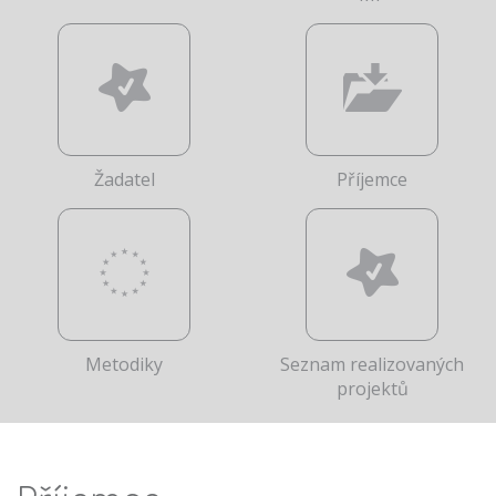
Žadatel
Příjemce
Metodiky
Seznam realizovaných
projektů