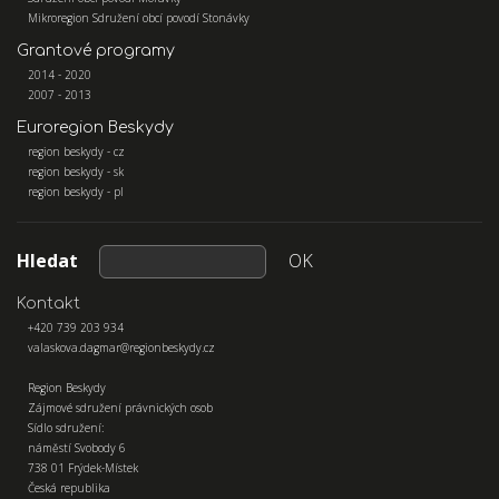
Mikroregion Sdružení obcí povodí Stonávky
Grantové programy
2014 - 2020
2007 - 2013
Euroregion Beskydy
region beskydy - cz
region beskydy - sk
region beskydy - pl
Hledat
OK
Kontakt
+420 739 203 934
valaskova.dagmar@regionbeskydy.cz
Region Beskydy
Zájmové sdružení právnických osob
Sídlo sdružení:
náměstí Svobody 6
738 01 Frýdek-Místek
Česká republika